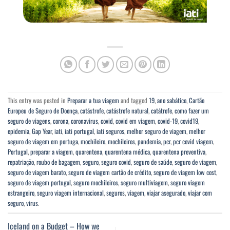
This entry was posted in
Preparar a tua viagem
and tagged
19
,
ano sabático
,
Cartão
Europeu de Seguro de Doença
,
catástrofe
,
catástrofe natural
,
catátrofe
,
como fazer um
seguro de viagens
,
corona
,
coronavirus
,
covid
,
covid em viagem
,
covid-19
,
covid19
,
epidemia
,
Gap Year
,
iati
,
iati portugal
,
iati seguros
,
melhor seguro de viagem
,
melhor
seguro de viagem em portuga
,
mochileiro
,
mochileiros
,
pandemia
,
pcr
,
pcr covid viagem
,
Portugal
,
preparar a viagem
,
quarentena
,
quarentena médica
,
quarentena preventiva
,
repatriação
,
roubo de bagagem
,
seguro
,
seguro covid
,
seguro de saúde
,
seguro de viagem
,
seguro de viagem barato
,
seguro de viagem cartão de crédito
,
seguro de viagem low cost
,
seguro de viagem portugal
,
seguro mochileiros
,
seguro multiviagem
,
seguro viagem
estrangeiro
,
seguro viagem internacional
,
seguros
,
viagem
,
viajar asegurado
,
viajar com
seguro
,
virus
.
Iceland on a Budget – How we