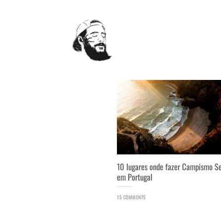
Skip
to
content
10 lugares onde fazer Campismo S
em Portugal
15 COMMENTS