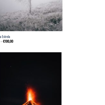
a Estrela
–
€
100,00