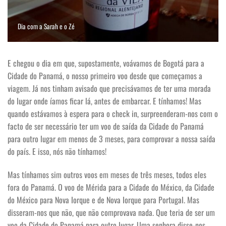
Dia com a Sarah e o Zé
E chegou o dia em que, supostamente, voávamos de Bogotá para a
Cidade do Panamá, o nosso primeiro voo desde que começamos a
viagem. Já nos tinham avisado que precisávamos de ter uma morada
do lugar onde íamos ficar lá, antes de embarcar. E tínhamos! Mas
quando estávamos à espera para o check in, surpreenderam-nos com o
facto de ser necessário ter um voo de saída da Cidade do Panamá
para outro lugar em menos de 3 meses, para comprovar a nossa saída
do país. E isso, nós não tínhamos!
Mas tínhamos sim outros voos em meses de três meses, todos eles
fora do Panamá. O voo de Mérida para a Cidade do México, da Cidade
do México para Nova Iorque e de Nova Iorque para Portugal. Mas
disseram-nos que não, que não comprovava nada. Que teria de ser um
voo da Cidade do Panamá para outro lugar. Uma senhora disse-nos