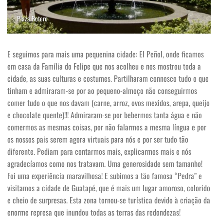
Plaza Botero
E seguimos para mais uma pequenina cidade: El Peñol, onde ficamos
em casa da Família do Felipe que nos acolheu e nos mostrou toda a
cidade, as suas culturas e costumes. Partilharam connosco tudo o que
tinham e admiraram-se por ao pequeno-almoço não conseguirmos
comer tudo o que nos davam (carne, arroz, ovos mexidos, arepa, queijo
e chocolate quente)!!! Admiraram-se por bebermos tanta água e não
comermos as mesmas coisas, por não falarmos a mesma língua e por
os nossos pais serem agora virtuais para nós e por ser tudo tão
diferente. Pediam para contarmos mais, explicarmos mais e nós
agradecíamos como nos tratavam. Uma generosidade sem tamanho!
Foi uma experiência maravilhosa! E subimos a tão famosa “Pedra” e
visitamos a cidade de Guatapé, que é mais um lugar amoroso, colorido
e cheio de surpresas. Esta zona tornou-se turística devido à criação da
enorme represa que inundou todas as terras das redondezas!