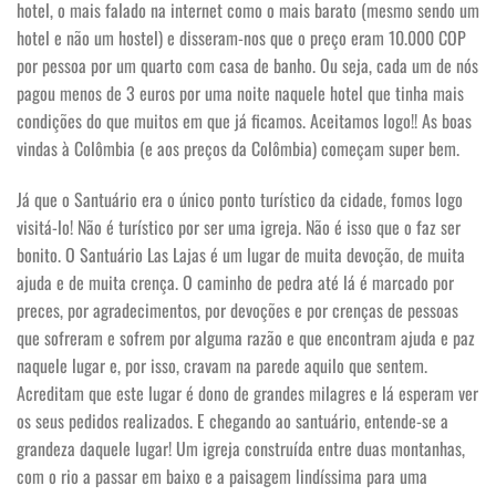
hotel, o mais falado na internet como o mais barato (mesmo sendo um
hotel e não um hostel) e disseram-nos que o preço eram 10.000 COP
por pessoa por um quarto com casa de banho. Ou seja, cada um de nós
pagou menos de 3 euros por uma noite naquele hotel que tinha mais
condições do que muitos em que já ficamos. Aceitamos logo!! As boas
vindas à Colômbia (e aos preços da Colômbia) começam super bem.
Já que o Santuário era o único ponto turístico da cidade, fomos logo
visitá-lo! Não é turístico por ser uma igreja. Não é isso que o faz ser
bonito. O Santuário Las Lajas é um lugar de muita devoção, de muita
ajuda e de muita crença. O caminho de pedra até lá é marcado por
preces, por agradecimentos, por devoções e por crenças de pessoas
que sofreram e sofrem por alguma razão e que encontram ajuda e paz
naquele lugar e, por isso, cravam na parede aquilo que sentem.
Acreditam que este lugar é dono de grandes milagres e lá esperam ver
os seus pedidos realizados. E chegando ao santuário, entende-se a
grandeza daquele lugar! Um igreja construída entre duas montanhas,
com o rio a passar em baixo e a paisagem lindíssima para uma