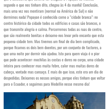
segundo o que nos tinham dito, chegou às 4 da manhã! Conclusão,
mais uma vez nos mentiram (normal na América do Sul) e não
dormimos nada! Popayan é conhecida como a “cidade branca”: no
centro histórico da cidade todos os edifícios e casas são brancos, o
que transmite alegria e calma. Percorremos todas as ruas do centro,
que são realmente bonitas e deixamo-nos levar pelo encanto que esta
pequena cidade tem. Mas tivemos um final de dia bem complicado,
porque ficamos os dois bem doentes, por um conjunto de factores, a
que uma noite por dormir não ajudou. Isto para quem viaja é o pior
que pode acontecer: mochilas às costas e dores no corpo, uma cidade
inteira para conhecer mas muita febre, calor mas muitas dores de
cabeça, vontade mas cansaço. E mais do que isso, este era um dia de
despedidas. Deixamos os nossos amigos, porque eles tinham que voltar
para o Ecuador, e seguimos para Medellin nesse mesmo dia!