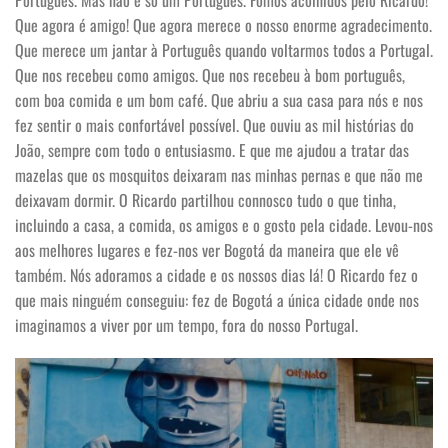
Que agora é amigo! Que agora merece o nosso enorme agradecimento.
Que merece um jantar à Português quando voltarmos todos a Portugal.
Que nos recebeu como amigos. Que nos recebeu à bom português,
com boa comida e um bom café. Que abriu a sua casa para nós e nos
fez sentir o mais confortável possível. Que ouviu as mil histórias do
João, sempre com todo o entusiasmo. E que me ajudou a tratar das
mazelas que os mosquitos deixaram nas minhas pernas e que não me
deixavam dormir. O Ricardo partilhou connosco tudo o que tinha,
incluindo a casa, a comida, os amigos e o gosto pela cidade. Levou-nos
aos melhores lugares e fez-nos ver Bogotá da maneira que ele vê
também. Nós adoramos a cidade e os nossos dias lá! O Ricardo fez o
que mais ninguém conseguiu: fez de Bogotá a única cidade onde nos
imaginamos a viver por um tempo, fora do nosso Portugal.