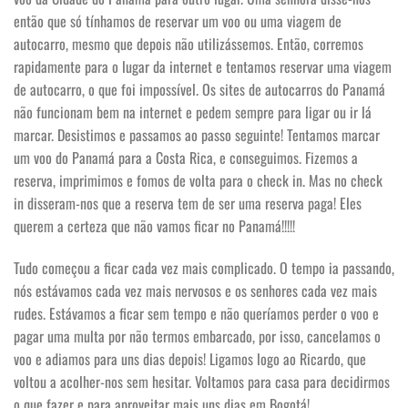
então que só tínhamos de reservar um voo ou uma viagem de
autocarro, mesmo que depois não utilizássemos. Então, corremos
rapidamente para o lugar da internet e tentamos reservar uma viagem
de autocarro, o que foi impossível. Os sites de autocarros do Panamá
não funcionam bem na internet e pedem sempre para ligar ou ir lá
marcar. Desistimos e passamos ao passo seguinte! Tentamos marcar
um voo do Panamá para a Costa Rica, e conseguimos. Fizemos a
reserva, imprimimos e fomos de volta para o check in. Mas no check
in disseram-nos que a reserva tem de ser uma reserva paga! Eles
querem a certeza que não vamos ficar no Panamá!!!!!
Tudo começou a ficar cada vez mais complicado. O tempo ia passando,
nós estávamos cada vez mais nervosos e os senhores cada vez mais
rudes. Estávamos a ficar sem tempo e não queríamos perder o voo e
pagar uma multa por não termos embarcado, por isso, cancelamos o
voo e adiamos para uns dias depois! Ligamos logo ao Ricardo, que
voltou a acolher-nos sem hesitar. Voltamos para casa para decidirmos
o que fazer e para aproveitar mais uns dias em Bogotá!