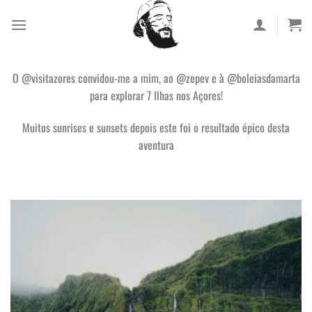
Skip
to
content
O @visitazores convidou-me a mim, ao @zepev e à @boleiasdamarta
para explorar 7 Ilhas nos Açores!
Muitos sunrises e sunsets depois este foi o resultado épico desta
aventura