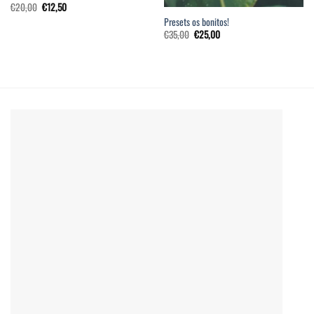
€
20,00
€
12,50
Presets os bonitos!
€
35,00
€
25,00