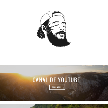
CANAL DE YOUTUBE
CLICA AQUI !